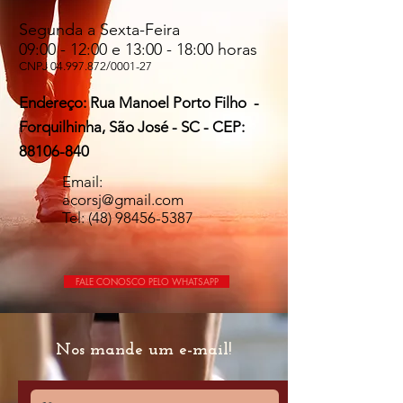
Segunda a Sexta-Feira
09:00 - 12:00 e 13:00 - 18:00 horas
CNPJ
04.997.872
/0001-27
Endereço: Rua Manoel Porto Filho -
Forquilhinha, São José - SC - CEP:
88106-840
Email:
acorsj@gmail.com
Tel:
(48) 98456-5387
FALE CONOSCO PELO WHATSAPP
Nos mande um e-mail!