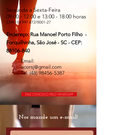
Segunda a Sexta-Feira
09:00 - 12:00 e 13:00 - 18:00 horas
CNPJ
04.997.872
/0001-27
Endereço: Rua Manoel Porto Filho -
Forquilhinha, São José - SC - CEP:
88106-840
Email:
acorsj@gmail.com
Tel:
(48) 98456-5387
FALE CONOSCO PELO WHATSAPP
Nos mande um e-mail!