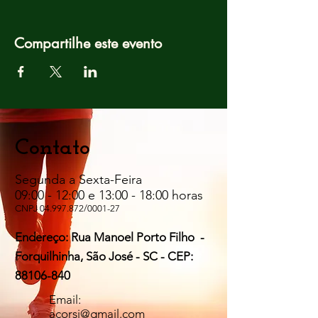
Compartilhe este evento
Contato
Segunda a Sexta-Feira
09:00 - 12:00 e 13:00 - 18:00 horas
CNPJ
04.997.872
/0001-27
Endereço: Rua Manoel Porto Filho -
Forquilhinha, São José - SC - CEP:
88106-840
Email:
acorsj@gmail.com