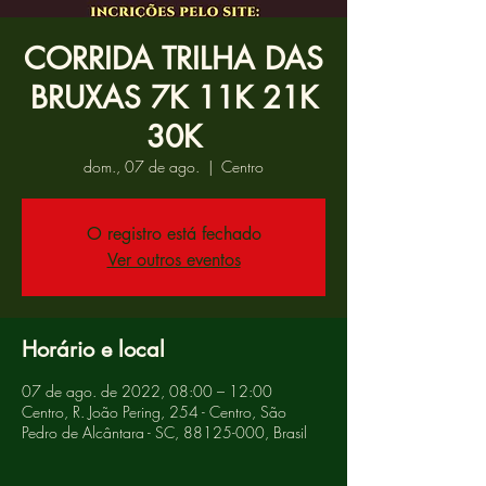
CORRIDA TRILHA DAS
BRUXAS 7K 11K 21K
30K
dom., 07 de ago.
  |  
Centro
O registro está fechado
Ver outros eventos
Horário e local
07 de ago. de 2022, 08:00 – 12:00
Centro, R. João Pering, 254 - Centro, São
Pedro de Alcântara - SC, 88125-000, Brasil