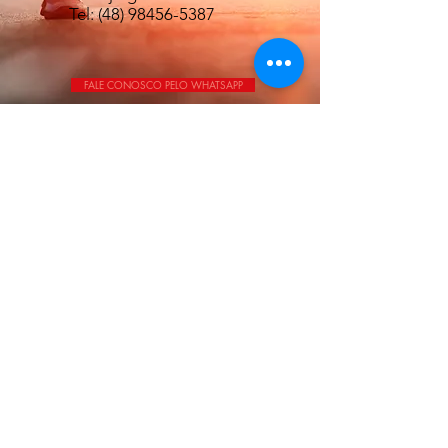
Tel:
(48) 98456-5387
FALE CONOSCO PELO WHATSAPP
Nos mande um e-mail!