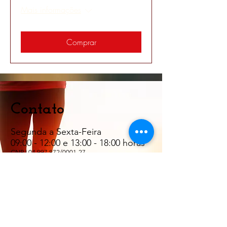
Mais informações
Comprar
Contato
Segunda a Sexta-Feira
09:00 - 12:00 e 13:00 - 18:00 horas
CNPJ
04.997.872
/0001-27
Endereço: Rua Manoel Porto Filho -
Forquilhinha, São José - SC - CEP:
88106-840
Email: